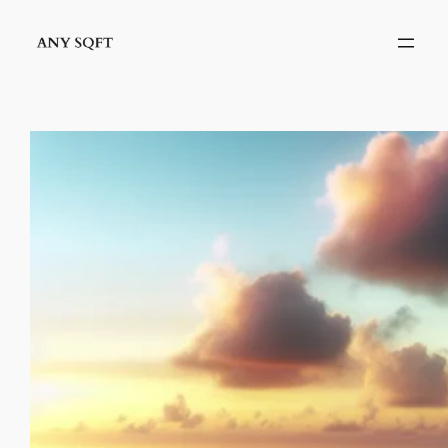
İçeriğe
geç