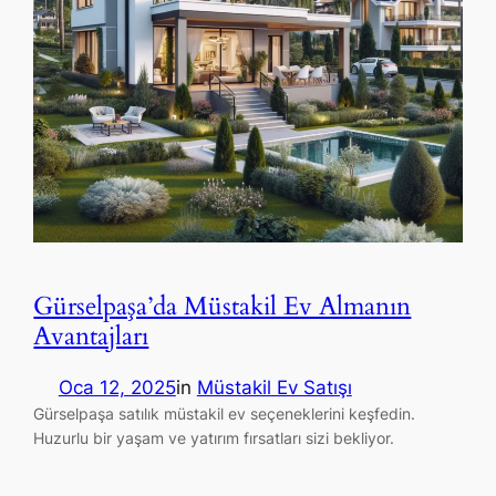
Gürselpaşa’da Müstakil Ev Almanın
Avantajları
Oca 12, 2025
in
Müstakil Ev Satışı
Gürselpaşa satılık müstakil ev seçeneklerini keşfedin.
Huzurlu bir yaşam ve yatırım fırsatları sizi bekliyor.