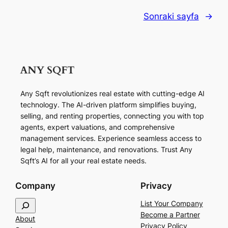
Sonraki sayfa
→
Any Sqft revolutionizes real estate with cutting-edge AI
technology. The AI-driven platform simplifies buying,
selling, and renting properties, connecting you with top
agents, expert valuations, and comprehensive
management services. Experience seamless access to
legal help, maintenance, and renovations. Trust Any
Sqft’s AI for all your real estate needs.
Company
Privacy
S
List Your Company
e
Become a Partner
About
a
Privacy Policy