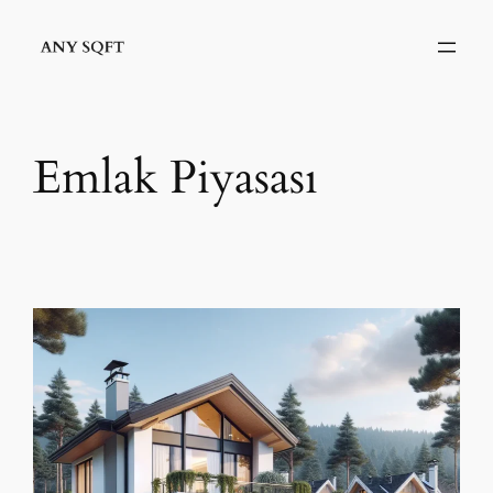
İçeriğe
geç
Emlak Piyasası