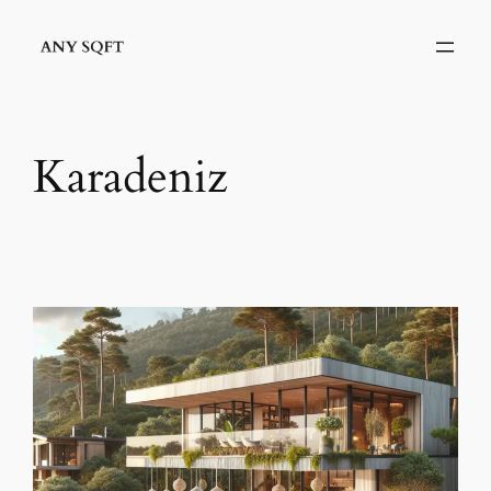
İçeriğe
geç
Karadeniz