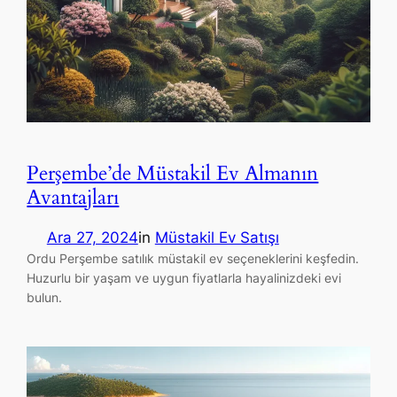
Perşembe’de Müstakil Ev Almanın
Avantajları
Ara 27, 2024
in
Müstakil Ev Satışı
Ordu Perşembe satılık müstakil ev seçeneklerini keşfedin.
Huzurlu bir yaşam ve uygun fiyatlarla hayalinizdeki evi
bulun.