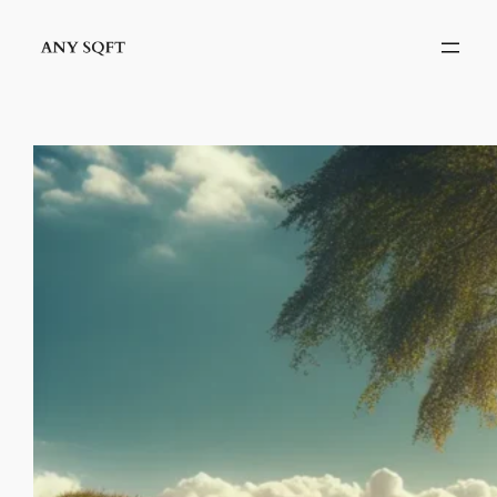
İçeriğe
geç