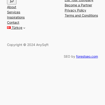
e
Become a Partner
About
a
Privacy Policy
Services
r
Terms and Conditions
Inspirations
c
Contact
h
Türkçe
Copyright © 2024 AnySqft
SEO by
forestseo.com