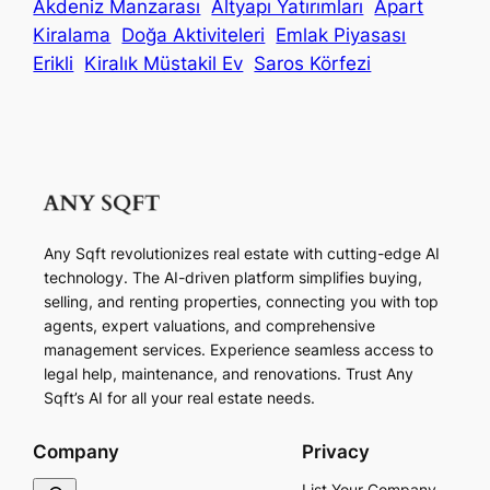
Akdeniz Manzarası
Altyapı Yatırımları
Apart
Kiralama
Doğa Aktiviteleri
Emlak Piyasası
Erikli
Kiralık Müstakil Ev
Saros Körfezi
Any Sqft revolutionizes real estate with cutting-edge AI
technology. The AI-driven platform simplifies buying,
selling, and renting properties, connecting you with top
agents, expert valuations, and comprehensive
management services. Experience seamless access to
legal help, maintenance, and renovations. Trust Any
Sqft’s AI for all your real estate needs.
Company
Privacy
S
List Your Company