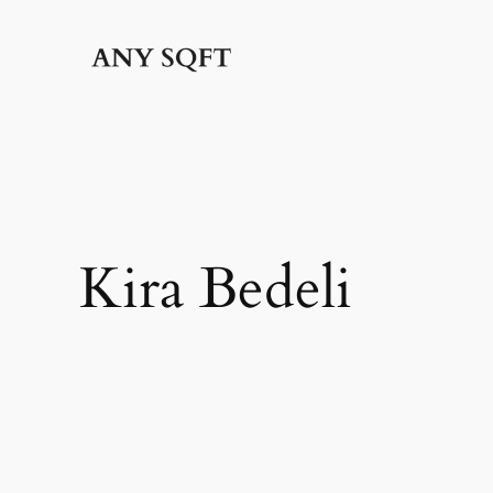
İçeriğe
geç
Kira Bedeli