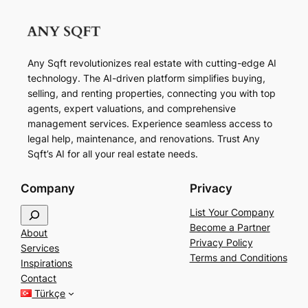
Any Sqft revolutionizes real estate with cutting-edge AI
technology. The AI-driven platform simplifies buying,
selling, and renting properties, connecting you with top
agents, expert valuations, and comprehensive
management services. Experience seamless access to
legal help, maintenance, and renovations. Trust Any
Sqft’s AI for all your real estate needs.
Company
Privacy
S
List Your Company
e
Become a Partner
About
a
Privacy Policy
Services
r
Terms and Conditions
Inspirations
c
Contact
h
Türkçe