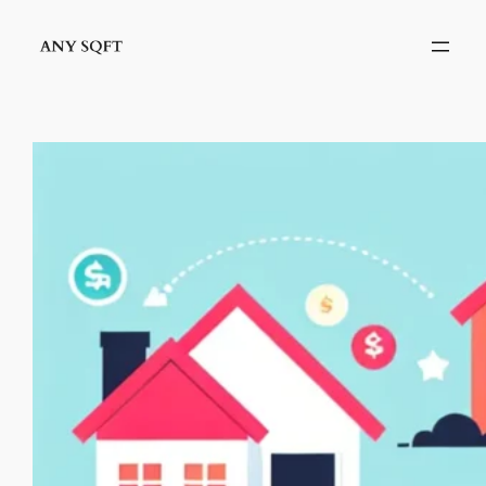
İçeriğe
geç