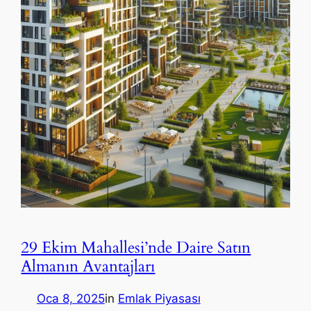
29 Ekim Mahallesi’nde Daire Satın
Almanın Avantajları
Oca 8, 2025
in
Emlak Piyasası