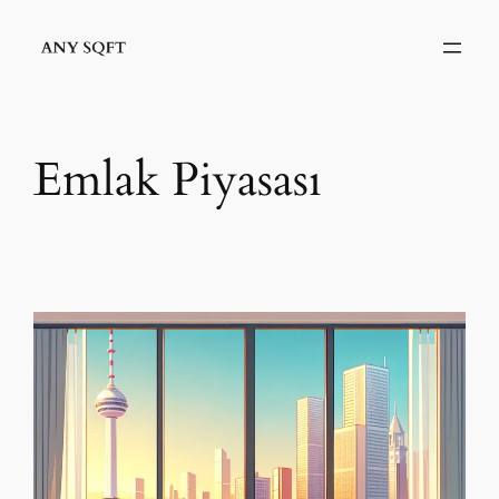
İçeriğe
geç
Emlak Piyasası