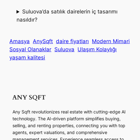
Suluova’da satılık dairelerin iç tasarımı
nasıldır?
Amasya
AnySqft
daire fiyatları
Modern Mimari
Sosyal Olanaklar
Suluova
Ulaşım Kolaylığı
yaşam kalitesi
Any Sqft revolutionizes real estate with cutting-edge AI
technology. The AI-driven platform simplifies buying,
selling, and renting properties, connecting you with top
agents, expert valuations, and comprehensive
management services. Experience seamless access to