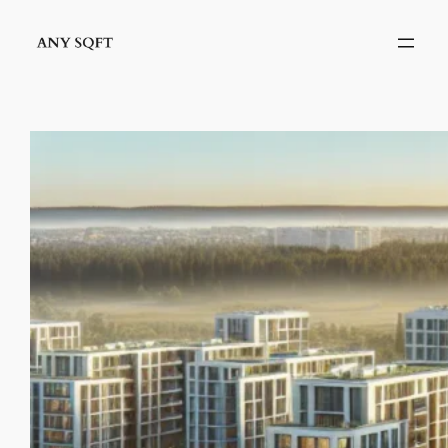
İçeriğe
geç