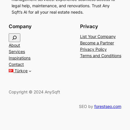
legal help, maintenance, and renovations. Trust Any
Sqft’s AI for all your real estate needs.
Company
Privacy
S
List Your Company
e
Become a Partner
About
a
Privacy Policy
Services
r
Terms and Conditions
Inspirations
c
Contact
h
Türkçe
Copyright © 2024 AnySqft
SEO by
forestseo.com