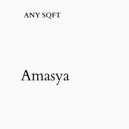
İçeriğe
geç
Amasya