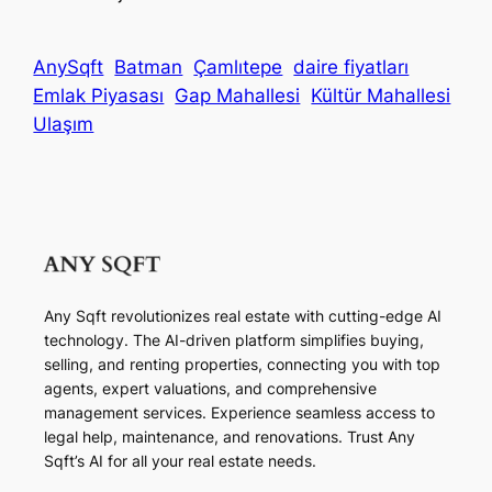
AnySqft
Batman
Çamlıtepe
daire fiyatları
Emlak Piyasası
Gap Mahallesi
Kültür Mahallesi
Ulaşım
Any Sqft revolutionizes real estate with cutting-edge AI
technology. The AI-driven platform simplifies buying,
selling, and renting properties, connecting you with top
agents, expert valuations, and comprehensive
management services. Experience seamless access to
legal help, maintenance, and renovations. Trust Any
Sqft’s AI for all your real estate needs.