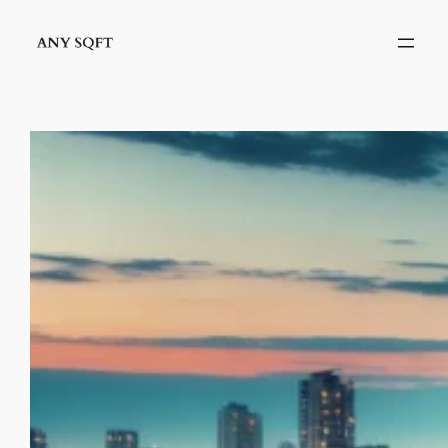
İçeriğe
geç