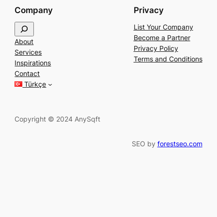
Company
Privacy
S
List Your Company
e
Become a Partner
About
a
Privacy Policy
Services
r
Terms and Conditions
Inspirations
c
Contact
h
Türkçe
Copyright © 2024 AnySqft
SEO by
forestseo.com