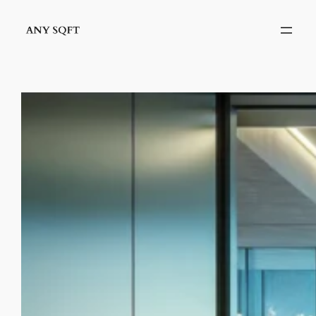
İçeriğe
geç