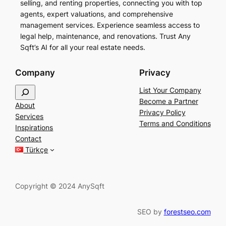
selling, and renting properties, connecting you with top
agents, expert valuations, and comprehensive
management services. Experience seamless access to
legal help, maintenance, and renovations. Trust Any
Sqft’s AI for all your real estate needs.
Company
Privacy
S
List Your Company
e
Become a Partner
About
a
Privacy Policy
Services
r
Terms and Conditions
Inspirations
c
Contact
h
Türkçe
Copyright © 2024 AnySqft
SEO by
forestseo.com