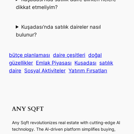
dikkat etmeliyim?
Kuşadası’nda satılık daireler nasıl
bulunur?
bütçe planlaması
daire çeşitleri
doğal
güzellikler
Emlak Piyasası
Kuşadası
satılık
daire
Sosyal Aktiviteler
Yatırım Fırsatları
Any Sqft revolutionizes real estate with cutting-edge AI
technology. The AI-driven platform simplifies buying,