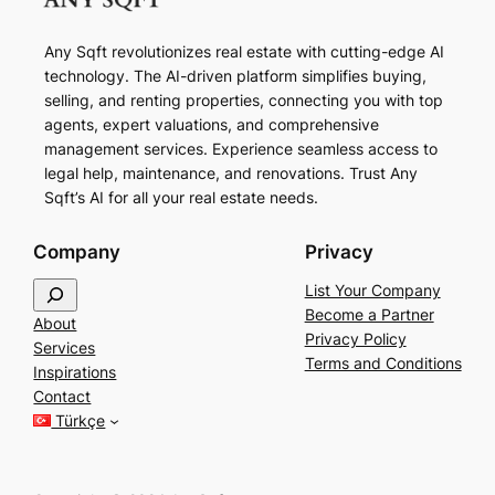
Any Sqft revolutionizes real estate with cutting-edge AI
technology. The AI-driven platform simplifies buying,
selling, and renting properties, connecting you with top
agents, expert valuations, and comprehensive
management services. Experience seamless access to
legal help, maintenance, and renovations. Trust Any
Sqft’s AI for all your real estate needs.
Company
Privacy
S
List Your Company
e
Become a Partner
About
a
Privacy Policy
Services
r
Terms and Conditions
Inspirations
c
Contact
h
Türkçe