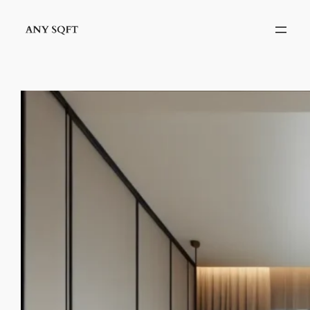
İçeriğe
geç