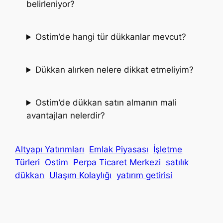
belirleniyor?
Ostim’de hangi tür dükkanlar mevcut?
Dükkan alırken nelere dikkat etmeliyim?
Ostim’de dükkan satın almanın mali
avantajları nelerdir?
Altyapı Yatırımları
Emlak Piyasası
İşletme
Türleri
Ostim
Perpa Ticaret Merkezi
satılık
dükkan
Ulaşım Kolaylığı
yatırım getirisi