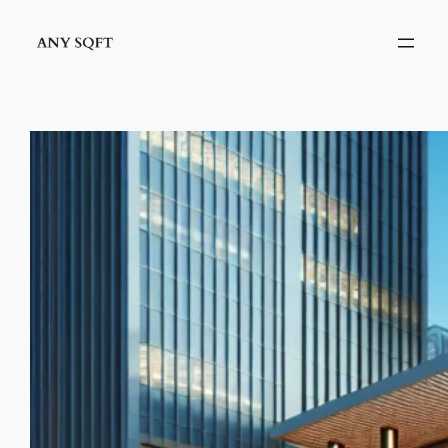
İçeriğe
geç