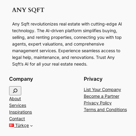
Any Sqft revolutionizes real estate with cutting-edge AI
technology. The AI-driven platform simplifies buying,
selling, and renting properties, connecting you with top
agents, expert valuations, and comprehensive
management services. Experience seamless access to
legal help, maintenance, and renovations. Trust Any
Sqft’s AI for all your real estate needs.
Company
Privacy
S
List Your Company
e
Become a Partner
About
a
Privacy Policy
Services
r
Terms and Conditions
Inspirations
c
Contact
h
Türkçe