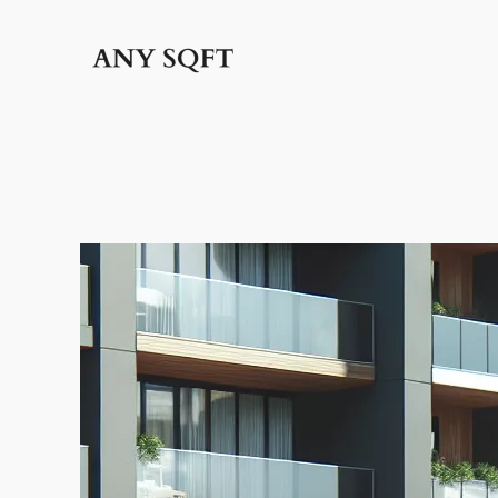
İçeriğe
geç