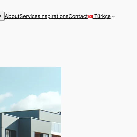
arch
About
Services
Inspirations
Contact
Türkçe