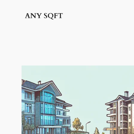
İçeriğe
geç