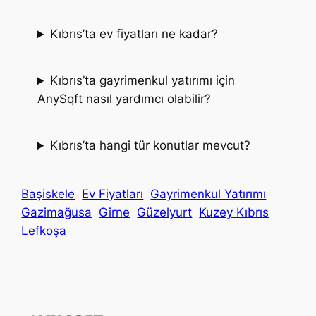
Kıbrıs’ta ev fiyatları ne kadar?
Kıbrıs’ta gayrimenkul yatırımı için
AnySqft nasıl yardımcı olabilir?
Kıbrıs’ta hangi tür konutlar mevcut?
Başiskele
Ev Fiyatları
Gayrimenkul Yatırımı
Gazimağusa
Girne
Güzelyurt
Kuzey Kıbrıs
Lefkoşa