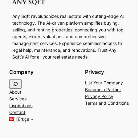
Any Sqft revolutionizes real estate with cutting-edge AI
technology. The AI-driven platform simplifies buying,
selling, and renting properties, connecting you with top
agents, expert valuations, and comprehensive
management services. Experience seamless access to
legal help, maintenance, and renovations. Trust Any
Sqft’s AI for all your real estate needs.
Company
Privacy
S
List Your Company
e
Become a Partner
About
a
Privacy Policy
Services
r
Terms and Conditions
Inspirations
c
Contact
h
Türkçe