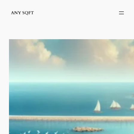
İçeriğe
geç