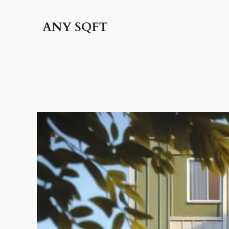
İçeriğe
geç