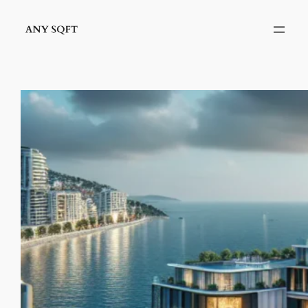
İçeriğe
geç