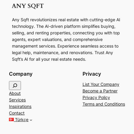
Any Sqft revolutionizes real estate with cutting-edge AI
technology. The AI-driven platform simplifies buying,
selling, and renting properties, connecting you with top
agents, expert valuations, and comprehensive
management services. Experience seamless access to
legal help, maintenance, and renovations. Trust Any
Sqft’s AI for all your real estate needs.
Company
Privacy
S
List Your Company
e
Become a Partner
About
a
Privacy Policy
Services
r
Terms and Conditions
Inspirations
c
Contact
h
Türkçe