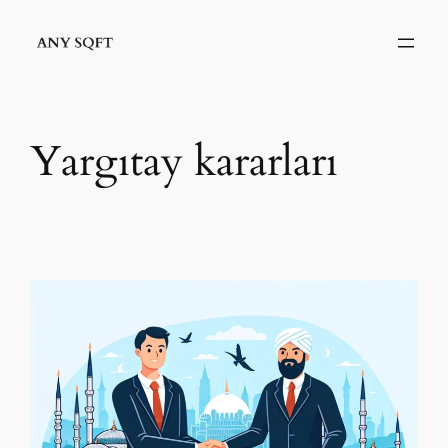
İçeriğe
geç
Yargıtay kararları