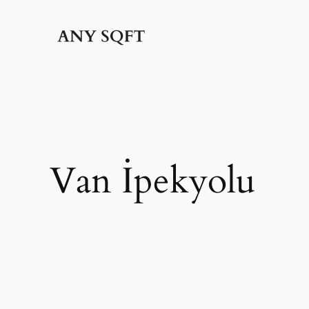
İçeriğe
geç
Van İpekyolu