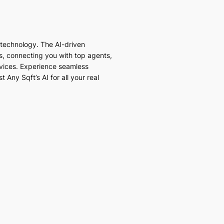
I technology. The AI-driven
es, connecting you with top agents,
vices. Experience seamless
 Any Sqft’s AI for all your real