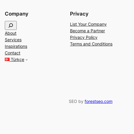
Company
Privacy
S
List Your Company
e
Become a Partner
About
a
Privacy Policy
Services
r
Terms and Conditions
Inspirations
c
Contact
h
Türkçe
SEO by
forestseo.com