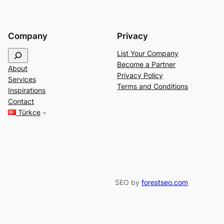
Company
Privacy
S
List Your Company
e
Become a Partner
About
a
Privacy Policy
Services
r
Terms and Conditions
Inspirations
c
Contact
h
Türkçe
SEO by
forestseo.com