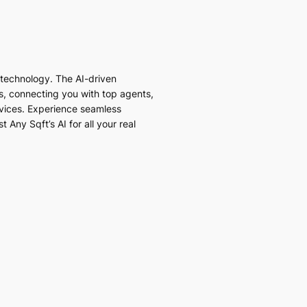
I technology. The AI-driven
es, connecting you with top agents,
vices. Experience seamless
 Any Sqft’s AI for all your real