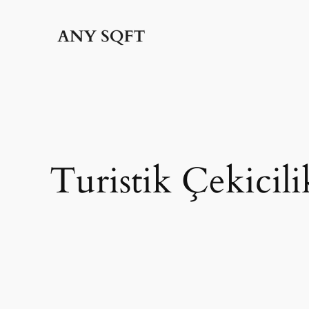
İçeriğe
geç
Turistik Çekicili