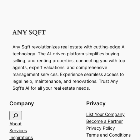
Any Sqft revolutionizes real estate with cutting-edge AI
technology. The AI-driven platform simplifies buying,
selling, and renting properties, connecting you with top
agents, expert valuations, and comprehensive
management services. Experience seamless access to
legal help, maintenance, and renovations. Trust Any
Sqft’s AI for all your real estate needs.
Company
Privacy
S
List Your Company
e
Become a Partner
About
a
Privacy Policy
Services
r
Terms and Conditions
Inspirations