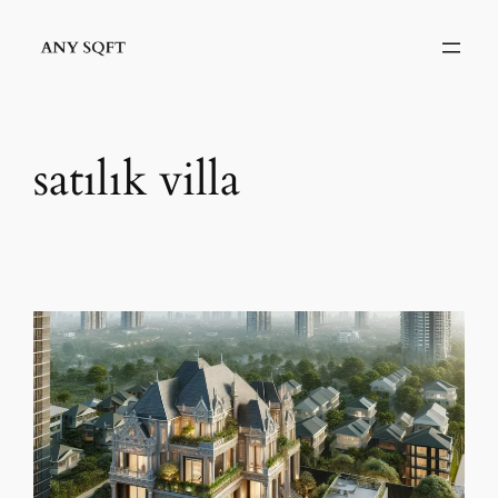
İçeriğe
geç
satılık villa