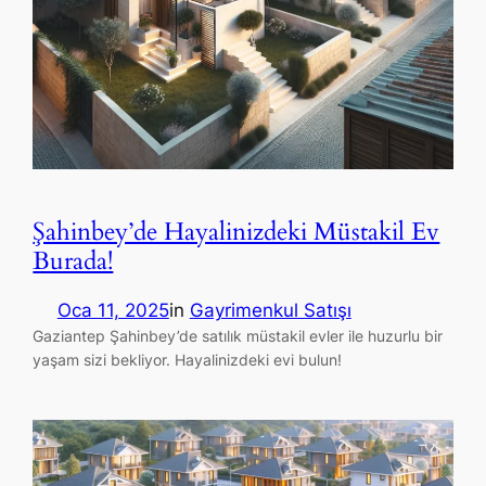
Şahinbey’de Hayalinizdeki Müstakil Ev
Burada!
Oca 11, 2025
in
Gayrimenkul Satışı
Gaziantep Şahinbey’de satılık müstakil evler ile huzurlu bir
yaşam sizi bekliyor. Hayalinizdeki evi bulun!