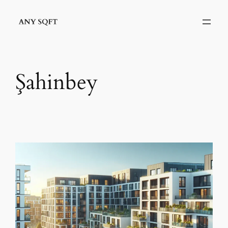
İçeriğe
geç
Şahinbey