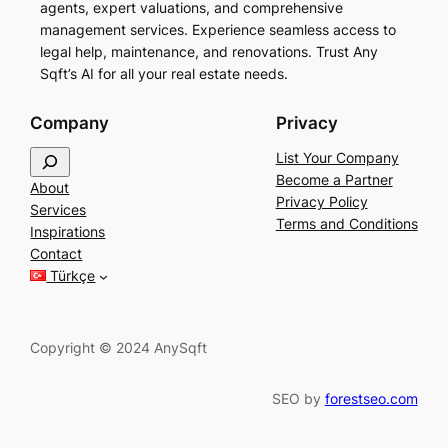
agents, expert valuations, and comprehensive
management services. Experience seamless access to
legal help, maintenance, and renovations. Trust Any
Sqft’s AI for all your real estate needs.
Company
Privacy
S
List Your Company
e
Become a Partner
About
a
Privacy Policy
Services
r
Terms and Conditions
Inspirations
c
Contact
h
Türkçe
Copyright © 2024 AnySqft
SEO by
forestseo.com