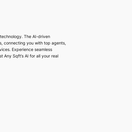
I technology. The AI-driven
es, connecting you with top agents,
vices. Experience seamless
 Any Sqft’s AI for all your real