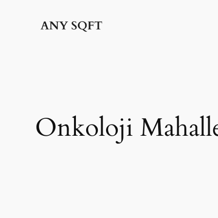
İçeriğe
geç
Onkoloji Mahalle