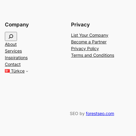
Company
Privacy
S
List Your Company
e
Become a Partner
About
a
Privacy Policy
Services
r
Terms and Conditions
Inspirations
c
Contact
h
Türkçe
SEO by
forestseo.com