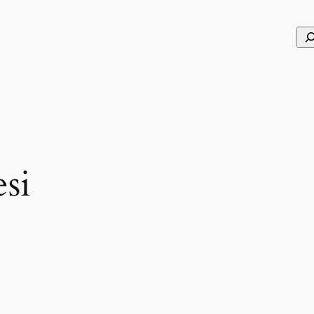
Se
si