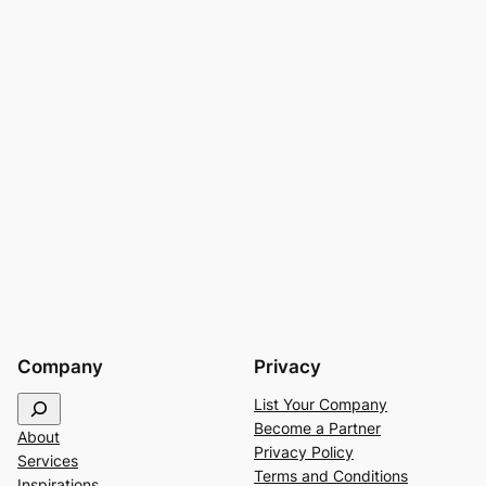
Company
Privacy
S
List Your Company
e
Become a Partner
About
a
Privacy Policy
Services
r
Terms and Conditions
Inspirations