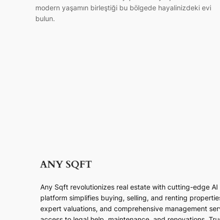
modern yaşamın birleştiği bu bölgede hayalinizdeki evi
bulun.
Any Sqft revolutionizes real estate with cutting-edge A
platform simplifies buying, selling, and renting properti
expert valuations, and comprehensive management ser
access to legal help, maintenance, and renovations. Trust