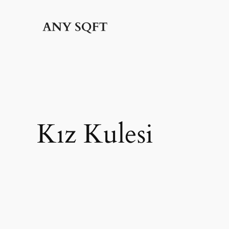
İçeriğe
geç
Kız Kulesi