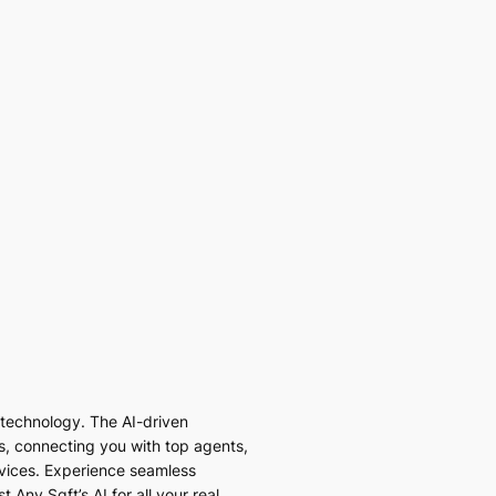
I technology. The AI-driven
es, connecting you with top agents,
vices. Experience seamless
 Any Sqft’s AI for all your real