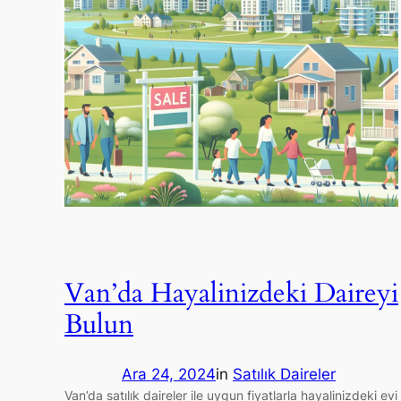
Van’da Hayalinizdeki Daireyi
Bulun
Ara 24, 2024
in
Satılık Daireler
Van’da satılık daireler ile uygun fiyatlarla hayalinizdeki evi