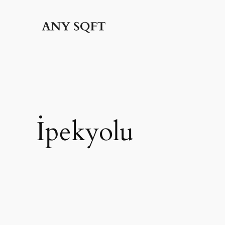
İçeriğe
geç
İpekyolu