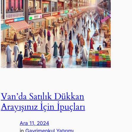
Van’da Satılık Dükkan
Arayışınız İçin İpuçları
Ara 11, 2024
in
Gayrimenkul Yatırımı