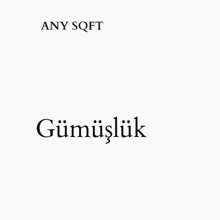
İçeriğe
geç
Gümüşlük