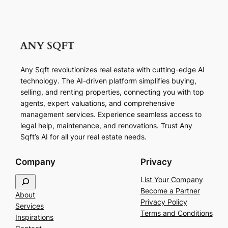
Any Sqft revolutionizes real estate with cutting-edge AI
technology. The AI-driven platform simplifies buying,
selling, and renting properties, connecting you with top
agents, expert valuations, and comprehensive
management services. Experience seamless access to
legal help, maintenance, and renovations. Trust Any
Sqft’s AI for all your real estate needs.
Company
Privacy
S
List Your Company
e
Become a Partner
About
a
Privacy Policy
Services
r
Terms and Conditions
Inspirations
c