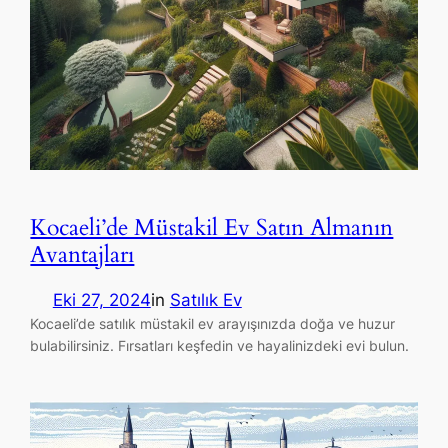
Kocaeli’de Müstakil Ev Satın Almanın
Avantajları
Eki 27, 2024
in
Satılık Ev
Kocaeli’de satılık müstakil ev arayışınızda doğa ve huzur
bulabilirsiniz. Fırsatları keşfedin ve hayalinizdeki evi bulun.