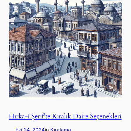
Hırka-i Şerif’te Kiralık Daire Seçenekleri
Eki 24, 2024
in
Kiralama