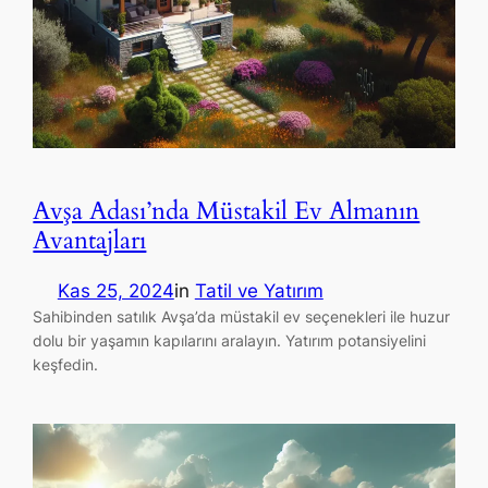
Avşa Adası’nda Müstakil Ev Almanın
Avantajları
Kas 25, 2024
in
Tatil ve Yatırım
Sahibinden satılık Avşa’da müstakil ev seçenekleri ile huzur
dolu bir yaşamın kapılarını aralayın. Yatırım potansiyelini
keşfedin.