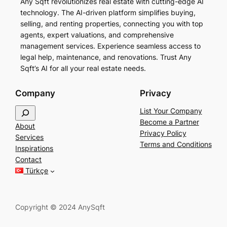
Any Sqft revolutionizes real estate with cutting-edge AI
technology. The AI-driven platform simplifies buying,
selling, and renting properties, connecting you with top
agents, expert valuations, and comprehensive
management services. Experience seamless access to
legal help, maintenance, and renovations. Trust Any
Sqft’s AI for all your real estate needs.
Company
Privacy
S
List Your Company
e
Become a Partner
About
a
Privacy Policy
Services
r
Terms and Conditions
Inspirations
c
Contact
h
Türkçe
Copyright © 2024 AnySqft