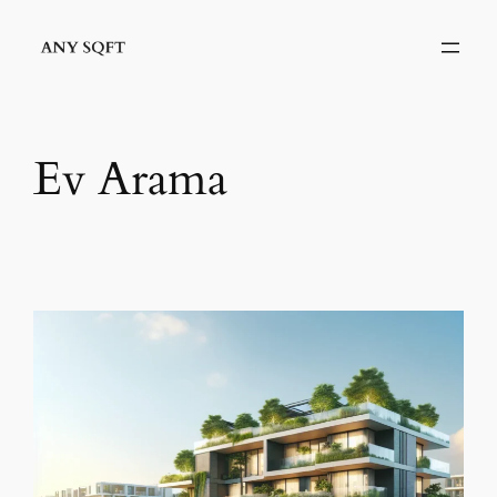
İçeriğe
geç
Ev Arama