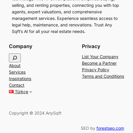
selling, and renting properties, connecting you with top
agents, expert valuations, and comprehensive
management services. Experience seamless access to
legal help, maintenance, and renovations. Trust Any
Sqft’s AI for all your real estate needs.
Company
Privacy
S
List Your Company
e
Become a Partner
About
a
Privacy Policy
Services
r
Terms and Conditions
Inspirations
c
Contact
h
Türkçe
Copyright © 2024 AnySqft
SEO by
forestseo.com