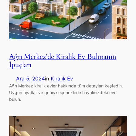
Ağrı Merkez’de Kiralık Ev Bulmanın
İpuçları
Ara 5, 2024
in
Kiralık Ev
Ağrı Merkez kiralık evler hakkında tüm detayları keşfedin.
Uygun fiyatlar ve geniş seçeneklerle hayalinizdeki evi
bulun.