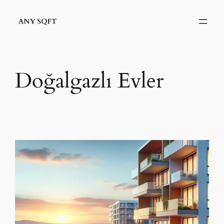
İçeriğe
geç
Doğalgazlı Evler