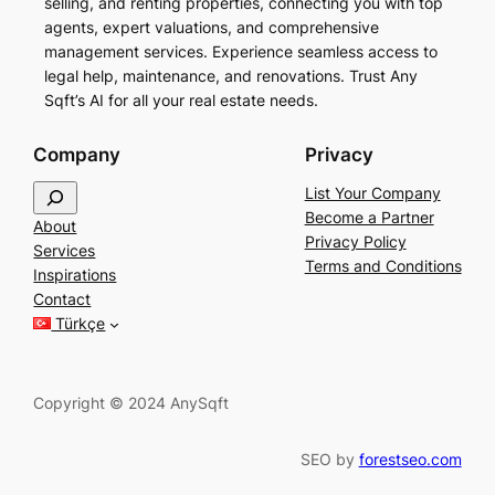
selling, and renting properties, connecting you with top
agents, expert valuations, and comprehensive
management services. Experience seamless access to
legal help, maintenance, and renovations. Trust Any
Sqft’s AI for all your real estate needs.
Company
Privacy
S
List Your Company
e
Become a Partner
About
a
Privacy Policy
Services
r
Terms and Conditions
Inspirations
c
Contact
h
Türkçe
Copyright © 2024 AnySqft
SEO by
forestseo.com