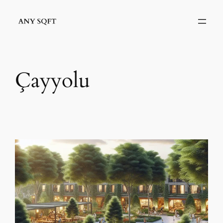
İçeriğe
geç
Çayyolu