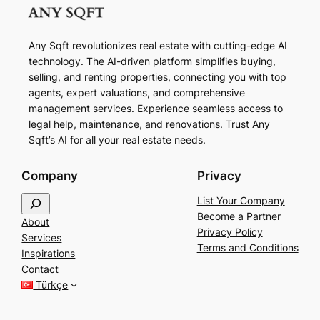
Any Sqft revolutionizes real estate with cutting-edge AI
technology. The AI-driven platform simplifies buying,
selling, and renting properties, connecting you with top
agents, expert valuations, and comprehensive
management services. Experience seamless access to
legal help, maintenance, and renovations. Trust Any
Sqft’s AI for all your real estate needs.
Company
Privacy
S
List Your Company
e
Become a Partner
About
a
Privacy Policy
Services
r
Terms and Conditions
Inspirations
c
Contact
h
Türkçe