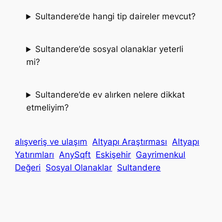
Sultandere’de hangi tip daireler mevcut?
Sultandere’de sosyal olanaklar yeterli
mi?
Sultandere’de ev alırken nelere dikkat
etmeliyim?
alışveriş ve ulaşım
Altyapı Araştırması
Altyapı
Yatırımları
AnySqft
Eskişehir
Gayrimenkul
Değeri
Sosyal Olanaklar
Sultandere