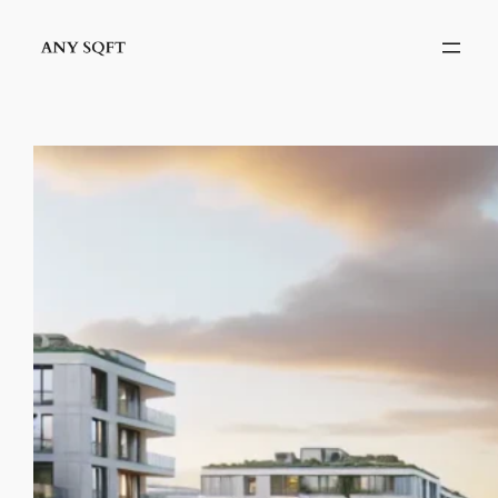
İçeriğe
geç