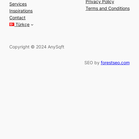
a
Privacy Policy
Services
r
Terms and Conditions
Inspirations
c
Contact
h
Türkçe
Copyright © 2024 AnySqft
SEO by
forestseo.com