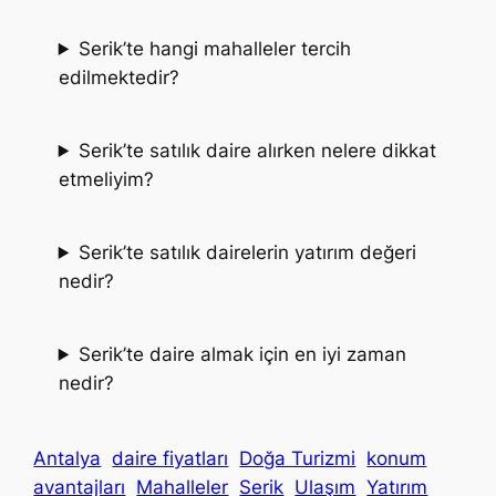
Serik’te hangi mahalleler tercih
edilmektedir?
Serik’te satılık daire alırken nelere dikkat
etmeliyim?
Serik’te satılık dairelerin yatırım değeri
nedir?
Serik’te daire almak için en iyi zaman
nedir?
Antalya
daire fiyatları
Doğa Turizmi
konum
avantajları
Mahalleler
Serik
Ulaşım
Yatırım