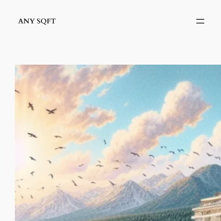
İçeriğe
geç