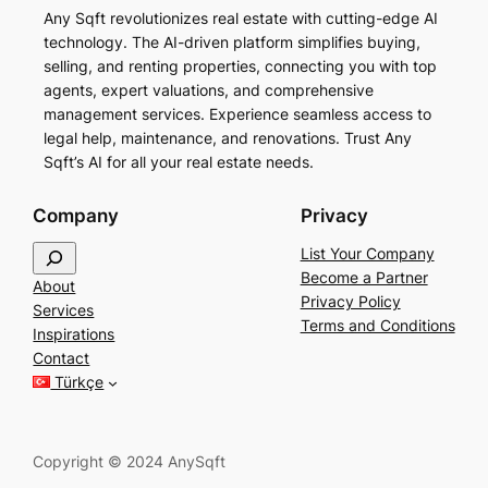
Any Sqft revolutionizes real estate with cutting-edge AI
technology. The AI-driven platform simplifies buying,
selling, and renting properties, connecting you with top
agents, expert valuations, and comprehensive
management services. Experience seamless access to
legal help, maintenance, and renovations. Trust Any
Sqft’s AI for all your real estate needs.
Company
Privacy
S
List Your Company
e
Become a Partner
About
a
Privacy Policy
Services
r
Terms and Conditions
Inspirations
c
Contact
h
Türkçe
Copyright © 2024 AnySqft