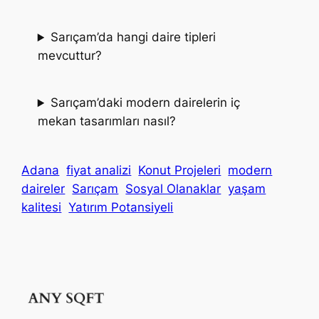
Sarıçam’da hangi daire tipleri
mevcuttur?
Sarıçam’daki modern dairelerin iç
mekan tasarımları nasıl?
Adana
fiyat analizi
Konut Projeleri
modern
daireler
Sarıçam
Sosyal Olanaklar
yaşam
kalitesi
Yatırım Potansiyeli