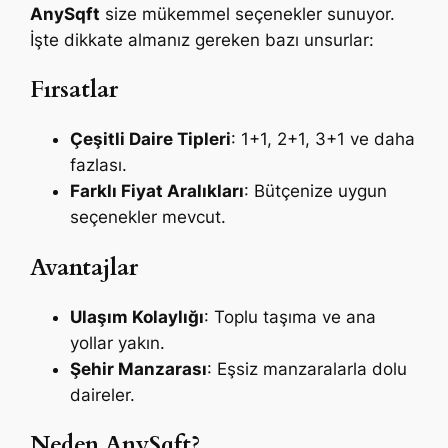
AnySqft
size mükemmel seçenekler sunuyor.
İşte dikkate almanız gereken bazı unsurlar:
Fırsatlar
Çeşitli Daire Tipleri
: 1+1, 2+1, 3+1 ve daha
fazlası.
Farklı Fiyat Aralıkları
: Bütçenize uygun
seçenekler mevcut.
Avantajlar
Ulaşım Kolaylığı
: Toplu taşıma ve ana
yollar yakın.
Şehir Manzarası
: Eşsiz manzaralarla dolu
daireler.
Neden AnySqft?