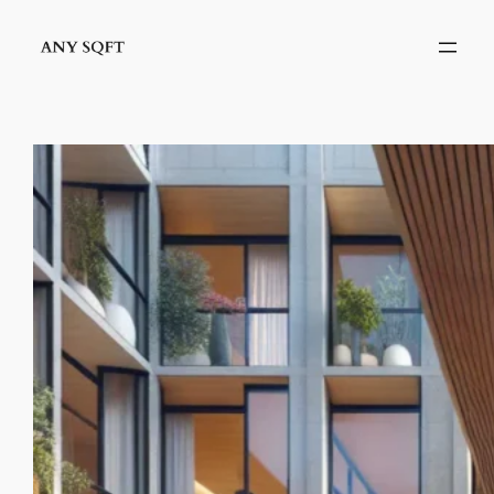
İçeriğe
geç