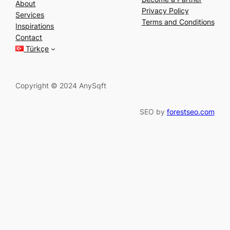
About
a
Privacy Policy
Services
r
Terms and Conditions
Inspirations
c
Contact
h
Türkçe
Copyright © 2024 AnySqft
SEO by
forestseo.com