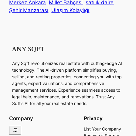
Merkez Ankara
Millet Bahçesi
satılık daire
Şehir Manzarası
Ulaşım Kolaylığı
Any Sqft revolutionizes real estate with cutting-edge AI
technology. The AI-driven platform simplifies buying,
selling, and renting properties, connecting you with top
agents, expert valuations, and comprehensive
management services. Experience seamless access to
legal help, maintenance, and renovations. Trust Any
Sqft’s AI for all your real estate needs.
Company
Privacy
S
List Your Company
e
Become a Partner