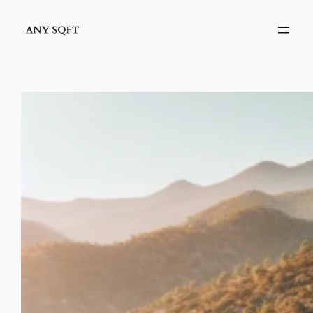
İçeriğe
geç