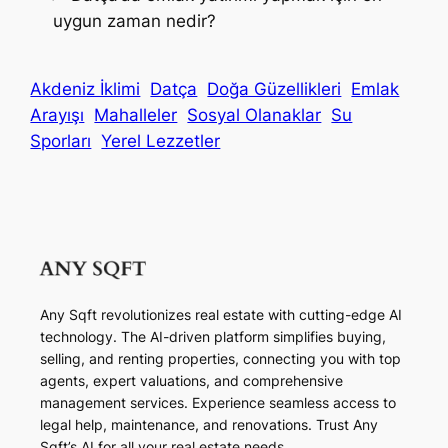
uygun zaman nedir?
Akdeniz İklimi
Datça
Doğa Güzellikleri
Emlak
Arayışı
Mahalleler
Sosyal Olanaklar
Su
Sporları
Yerel Lezzetler
Any Sqft revolutionizes real estate with cutting-edge AI
technology. The AI-driven platform simplifies buying,
selling, and renting properties, connecting you with top
agents, expert valuations, and comprehensive
management services. Experience seamless access to
legal help, maintenance, and renovations. Trust Any
Sqft’s AI for all your real estate needs.