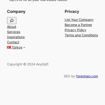
Company
Privacy
S
List Your Company
e
Become a Partner
About
a
Privacy Policy
Services
r
Terms and Conditions
Inspirations
c
Contact
h
Türkçe
Copyright © 2024 AnySqft
SEO by
forestseo.com