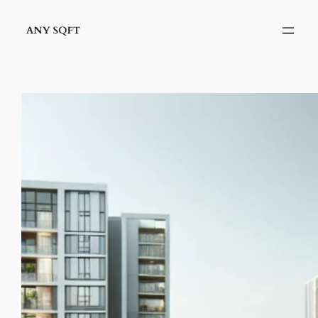
İçeriğe
geç