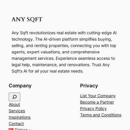
Any Sqft revolutionizes real estate with cutting-edge AI
technology. The AI-driven platform simplifies buying,
selling, and renting properties, connecting you with top
agents, expert valuations, and comprehensive
management services. Experience seamless access to
legal help, maintenance, and renovations. Trust Any
Sqft’s AI for all your real estate needs.
Company
Privacy
S
List Your Company
e
Become a Partner
About
a
Privacy Policy
Services
r
Terms and Conditions
Inspirations
c
Contact
h
Türkçe