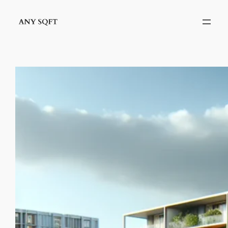
İçeriğe
geç