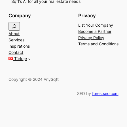
Sqft’s AI for all your real estate needs.
Company
Privacy
S
List Your Company
e
Become a Partner
About
a
Privacy Policy
Services
r
Terms and Conditions
Inspirations
c
Contact
h
Türkçe
Copyright © 2024 AnySqft
SEO by
forestseo.com