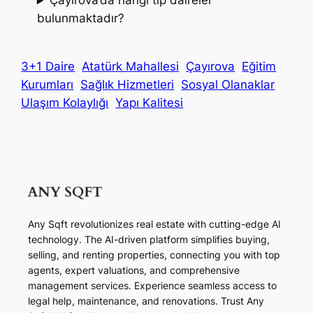
Çayırova’da hangi tip daireler
bulunmaktadır?
3+1 Daire
Atatürk Mahallesi
Çayırova
Eğitim
Kurumları
Sağlık Hizmetleri
Sosyal Olanaklar
Ulaşım Kolaylığı
Yapı Kalitesi
Any Sqft revolutionizes real estate with cutting-edge AI
technology. The AI-driven platform simplifies buying,
selling, and renting properties, connecting you with top
agents, expert valuations, and comprehensive
management services. Experience seamless access to
legal help, maintenance, and renovations. Trust Any