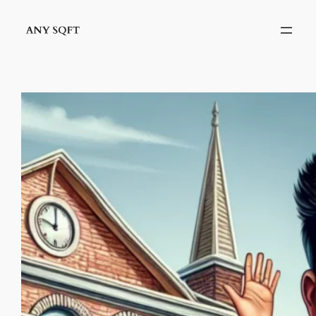
İçeriğe
geç