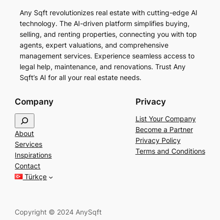
Any Sqft revolutionizes real estate with cutting-edge AI
technology. The AI-driven platform simplifies buying,
selling, and renting properties, connecting you with top
agents, expert valuations, and comprehensive
management services. Experience seamless access to
legal help, maintenance, and renovations. Trust Any
Sqft’s AI for all your real estate needs.
Company
Privacy
S
List Your Company
e
Become a Partner
About
a
Privacy Policy
Services
r
Terms and Conditions
Inspirations
c
Contact
h
Türkçe
Copyright © 2024 AnySqft