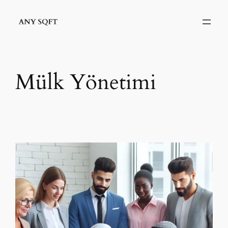
İçeriğe
geç
Mülk Yönetimi