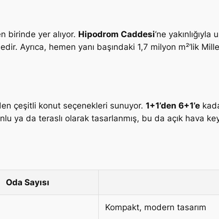
 birinde yer alıyor.
Hipodrom Caddesi
‘ne yakınlığıyla 
dedir. Ayrıca, hemen yanı başındaki 1,7 milyon m²’lik Mil
den çeşitli konut seçenekleri sunuyor.
1+1’den 6+1’e
kada
lu ya da teraslı olarak tasarlanmış, bu da açık hava keyfi
Oda Sayısı
Kompakt, modern tasarım