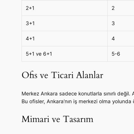
2+1
2
3+1
3
4+1
4
5+1 ve 6+1
5-6
Ofis ve Ticari Alanlar
Merkez Ankara sadece konutlarla sınırlı değil
Bu ofisler, Ankara’nın iş merkezi olma yolunda 
Mimari ve Tasarım