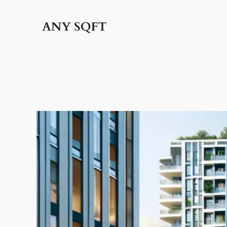
İçeriğe
geç