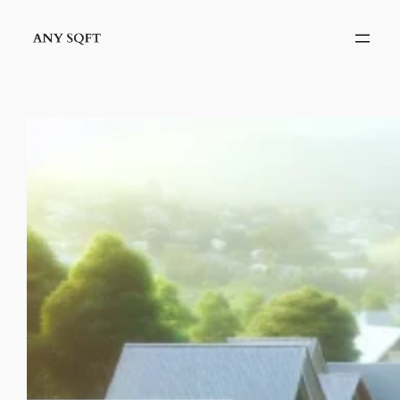
İçeriğe
geç