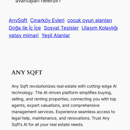
avantajları nelerdir?
AnySqft
Çınarköy Evleri
çocuk oyun alanları
Doğa ile İç İçe
Sosyal Tesisler
Ulaşım Kolaylığı
yatay mimari
Yeşil Alanlar
Any Sqft revolutionizes real estate with cutting-edge AI
technology. The AI-driven platform simplifies buying,
selling, and renting properties, connecting you with top
agents, expert valuations, and comprehensive
management services. Experience seamless access to
legal help, maintenance, and renovations. Trust Any
Sqft’s AI for all your real estate needs.