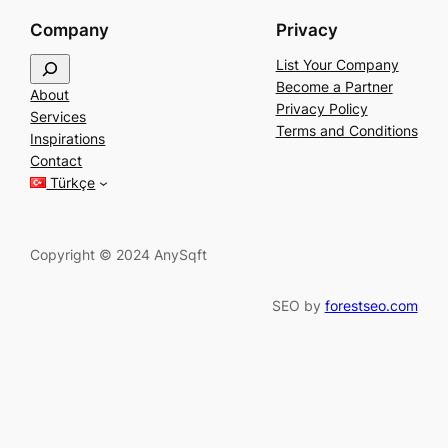
Company
Privacy
S
List Your Company
e
Become a Partner
About
a
Privacy Policy
Services
r
Terms and Conditions
Inspirations
c
Contact
h
Türkçe
Copyright © 2024 AnySqft
SEO by
forestseo.com