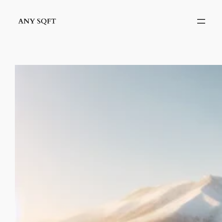
İçeriğe
geç