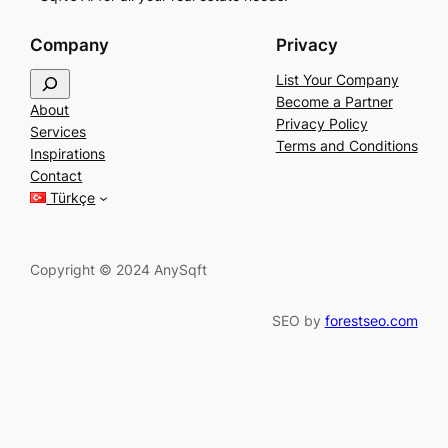
Company
Privacy
S
List Your Company
e
Become a Partner
About
a
Privacy Policy
Services
r
Terms and Conditions
Inspirations
c
Contact
h
Türkçe
Copyright © 2024 AnySqft
SEO by
forestseo.com