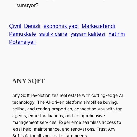
sunuyor?
Çivril
Denizli
ekonomik yapı
Merkezefendi
Pamukkale
satılık daire
yaşam kalitesi
Yatırım
Potansiyeli
Any Sqft revolutionizes real estate with cutting-edge AI
technology. The AI-driven platform simplifies buying,
selling, and renting properties, connecting you with top
agents, expert valuations, and comprehensive
management services. Experience seamless access to
legal help, maintenance, and renovations. Trust Any
Sqft’s AI for all your real estate needs.