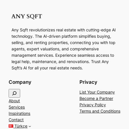
Any Sqft revolutionizes real estate with cutting-edge AI
technology. The AI-driven platform simplifies buying,
selling, and renting properties, connecting you with top
agents, expert valuations, and comprehensive
management services. Experience seamless access to
legal help, maintenance, and renovations. Trust Any
Sqft’s AI for all your real estate needs.
Company
Privacy
S
List Your Company
e
Become a Partner
About
a
Privacy Policy
Services
r
Terms and Conditions
Inspirations
c
Contact
h
Türkçe