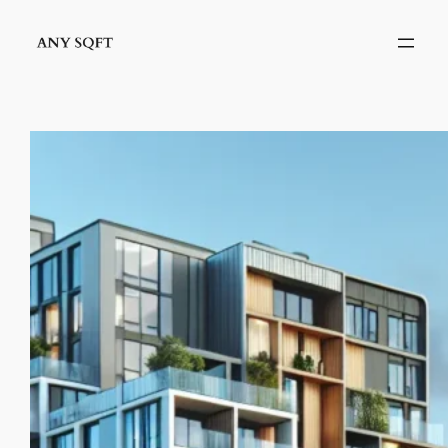
İçeriğe
geç