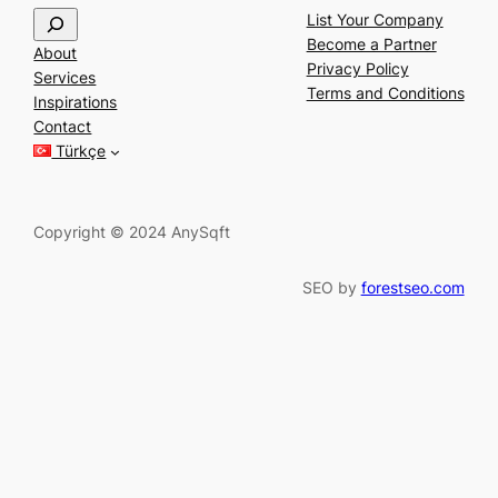
S
List Your Company
e
Become a Partner
About
a
Privacy Policy
Services
r
Terms and Conditions
Inspirations
c
Contact
h
Türkçe
Copyright © 2024 AnySqft
SEO by
forestseo.com