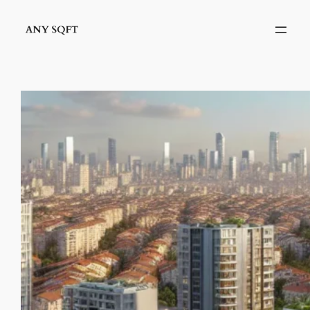
İçeriğe
geç