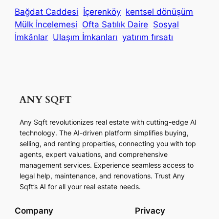
Bağdat Caddesi
İçerenköy
kentsel dönüşüm
Mülk İncelemesi
Ofta Satılık Daire
Sosyal
İmkânlar
Ulaşım İmkanları
yatırım fırsatı
Any Sqft revolutionizes real estate with cutting-edge AI
technology. The AI-driven platform simplifies buying,
selling, and renting properties, connecting you with top
agents, expert valuations, and comprehensive
management services. Experience seamless access to
legal help, maintenance, and renovations. Trust Any
Sqft’s AI for all your real estate needs.
Company
Privacy