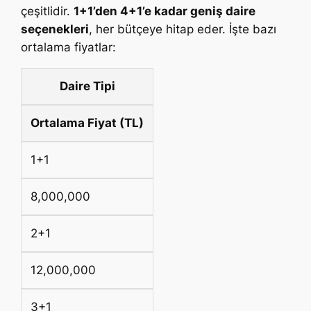
çeşitlidir.
1+1’den 4+1’e kadar geniş daire
seçenekleri
, her bütçeye hitap eder. İşte bazı
ortalama fiyatlar:
Daire Tipi
Ortalama Fiyat (TL)
1+1
8,000,000
2+1
12,000,000
3+1