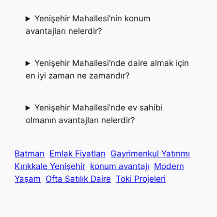
Yenişehir Mahallesi’nin konum
avantajları nelerdir?
Yenişehir Mahallesi’nde daire almak için
en iyi zaman ne zamandır?
Yenişehir Mahallesi’nde ev sahibi
olmanın avantajları nelerdir?
Batman
Emlak Fiyatları
Gayrimenkul Yatırımı
Kırıkkale Yenişehir
konum avantajı
Modern
Yaşam
Ofta Satılık Daire
Toki Projeleri