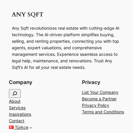
Any Sqft revolutionizes real estate with cutting-edge AI
technology. The AI-driven platform simplifies buying,
selling, and renting properties, connecting you with top
agents, expert valuations, and comprehensive
management services. Experience seamless access to
legal help, maintenance, and renovations. Trust Any
Sqft’s AI for all your real estate needs.
Company
Privacy
S
List Your Company
e
Become a Partner
About
a
Privacy Policy
Services
r
Terms and Conditions
Inspirations
c
Contact
h
Türkçe