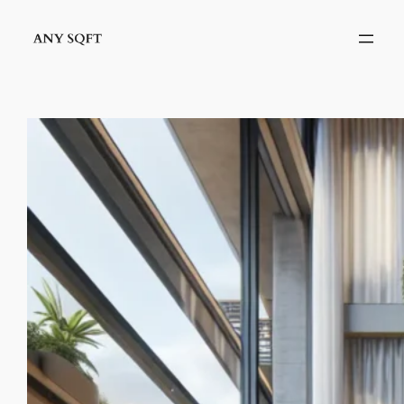
İçeriğe
geç