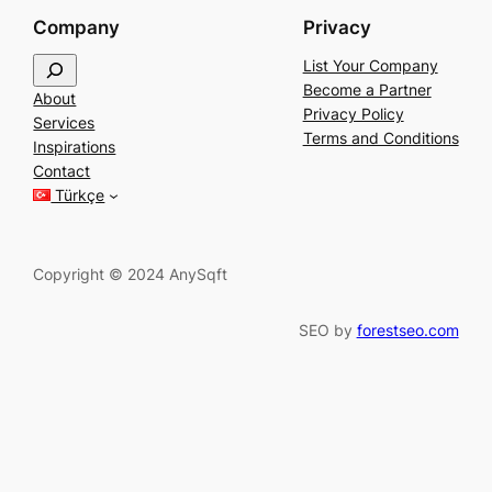
Company
Privacy
S
List Your Company
e
Become a Partner
About
a
Privacy Policy
Services
r
Terms and Conditions
Inspirations
c
Contact
h
Türkçe
Copyright © 2024 AnySqft
SEO by
forestseo.com