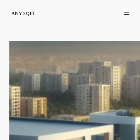
İçeriğe
geç