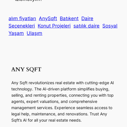
alım fiyatları
AnySqft
Batıkent
Daire
Seçenekleri
Konut Projeleri
satılık daire
Sosyal
Yaşam
Ulaşım
Any Sqft revolutionizes real estate with cutting-edge AI
technology. The AI-driven platform simplifies buying,
selling, and renting properties, connecting you with top
agents, expert valuations, and comprehensive
management services. Experience seamless access to
legal help, maintenance, and renovations. Trust Any
Sqft’s AI for all your real estate needs.