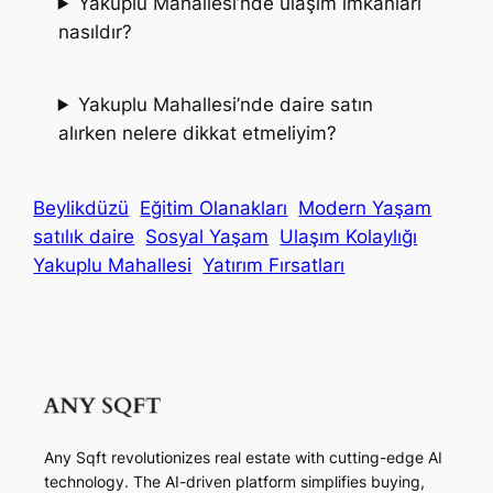
Yakuplu Mahallesi’nde ulaşım imkanları
nasıldır?
Yakuplu Mahallesi’nde daire satın
alırken nelere dikkat etmeliyim?
Beylikdüzü
Eğitim Olanakları
Modern Yaşam
satılık daire
Sosyal Yaşam
Ulaşım Kolaylığı
Yakuplu Mahallesi
Yatırım Fırsatları
Any Sqft revolutionizes real estate with cutting-edge AI
technology. The AI-driven platform simplifies buying,