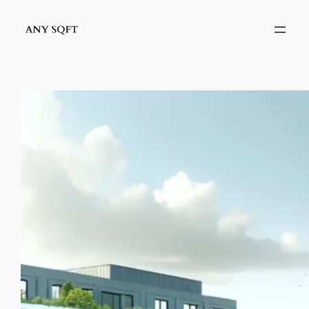
İçeriğe
geç