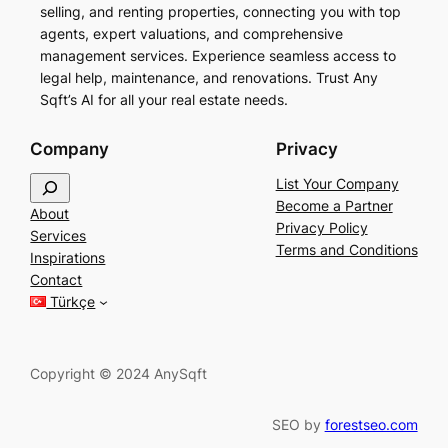
selling, and renting properties, connecting you with top
agents, expert valuations, and comprehensive
management services. Experience seamless access to
legal help, maintenance, and renovations. Trust Any
Sqft’s AI for all your real estate needs.
Company
Privacy
S
List Your Company
e
Become a Partner
About
a
Privacy Policy
Services
r
Terms and Conditions
Inspirations
c
Contact
h
Türkçe
Copyright © 2024 AnySqft
SEO by
forestseo.com